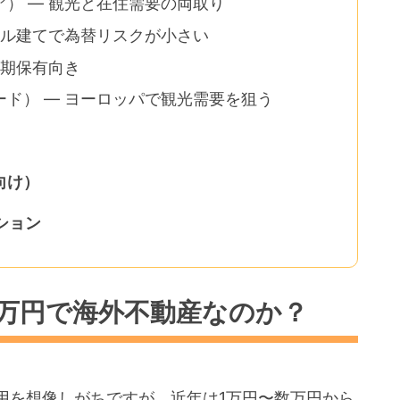
） — 観光と在住需要の両取り
ドル建てで為替リスクが小さい
長期保有向き
ド） — ヨーロッパで観光需要を狙う
向け）
ション
2万円で海外不動産なのか？
用を想像しがちですが、近年は1万円〜数万円から