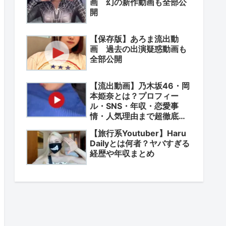
画 幻の新作動画も全部公
開
【保存版】あろま流出動
画 過去の出演疑惑動画も
全部公開
【流出動画】乃木坂46・岡
本姫奈とは？プロフィー
ル・SNS・年収・恋愛事
情・人気理由まで超徹底解
説
【旅行系Youtuber】Haru
Dailyとは何者？ヤバすぎる
経歴や年収まとめ