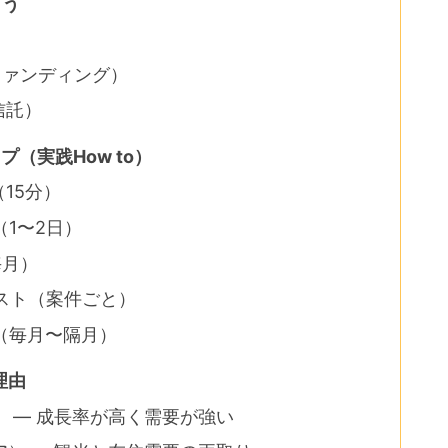
よう
ファンディング）
信託）
（実践How to）
（15分）
（1〜2日）
毎月）
リスト（案件ごと）
グ（毎月〜隔月）
理由
 — 成長率が高く需要が強い