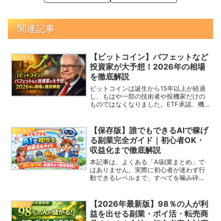
関連記事
【ビットコイン】バフェットなど
ビジネス
投資家が大予想！2026年の相場
を徹底解説
ビットコインは誕生から15年以上が経過
し、もはや一部の技術者や投機家だけの
ものではなくなりました。ETF承認、機
関投資家の本格参入、国家レベルでの保
有議論などを背景に、2026年は「暗号資
産が金融資産として定着するかどうか」
【保存版】誰でもできるAIで稼げ
ビジネス
を左右する重要な...
る副業完全ガイド｜初心者OK・
収益化まで徹底解説
本記事は、よくある「AI副業まとめ」で
はありません。実際に初心者が迷わず行
動できるレベルまで、すべてを噛み砕い
て解説します。・どのサイトに登録する
のか・AIに何と指示するのか・失敗する
人はどこで詰まるのかこれらを一切省略
【2026年最新版】98％の人が利
ビジネス
せず書いていきます。...
益を出せる副業・ポイ活・転売商