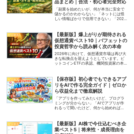
品まとめ｜合法・初心者完全対応
「副業を始めたいが、何が本当に安全で
儲かるのかわからない」「ネットには怪
しい情報ばかりで信用できない」「2026
年に失敗しにくい“現実的な稼ぎ方”を知
りたい」この記事は、そうした悩みを持
つ完全初心者に向けて書いています。結
【最新版】爆上がりが期待される
ビジネス
論から言うと、20...
仮想通貨ベスト10｜バフェットの
投資哲学から読み解く次の本命
2026年に向けて、仮想通貨市場は再び大
きな転換点を迎えようとしています。ビ
ットコインETFの承認、機関投資家の本
格参入、国家レベルでの規制整備など、
かつての「投機市場」から「金融資産」
への進化が加速しています。ここから登
【保存版】初心者でもできるアプ
ビジネス
録で５万円分のBT...
リをAIで作る完全ガイド｜ゼロか
ら収益化まで徹底解説
「アプリを作ってみたいけど、プログラ
ミングが分からない」「AIでアプリが作
れるって聞いたけど、何から始めればい
いか分からない」本記事は、人生で一度
もアプリを作ったことがない完全初心者
が、AIを使って実際にスマホアプリを作
【最新版】AI株で今仕込むべき企
ビジネス
り、App Stor...
業ベスト5｜将来性・成長理由を