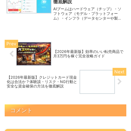
徹底解説
AIブームはハードウェア（チップ）・ソ
フトウェア（モデル・プラットフォー
ム）・インフラ（データセンターや製造
装置）という複数のレイヤーで進行して
います。本稿では「今（＝直近の技術・
事業・政策の潮流を踏まえて）仕込む価
値が高い」と判断できる5...
【2026年最新版】効率のいい転売商品で
月3万円を稼ぐ完全攻略ガイド
【2026年最新版】クレジットカード現金
化は合法か？体験談・リスク・NG行動と
安全な資金確保の方法を徹底解説
コメント