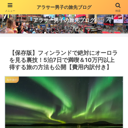
アラサー男子の旅先ブログ
メニュー
検索
投資や副業でちょっとだけ贅沢な生活を気ままに更新
アラサー男子の旅先ブログ
【保存版】フィンランドで絶対にオーロラ
を見る裏技！5泊7日で満喫＆10万円以上
得する旅の方法も公開【費用内訳付き】
海外旅行