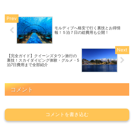
の公開・現地で使える裏技や節約テク・
インスタ映え間違いなしのスポット・さ
らに〇〇を活用した旅費の裏...
モルディブへ格安で行く裏技とお得情
報！５泊７日の総費用も公開！
【完全ガイド】クイーンズタウン旅行の
裏技！スカイダイビング体験・グルメ・5
泊7日費用まで全部紹介
コメント
コメントを書き込む