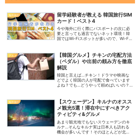
留学経験者が教える 韓国旅行SIM
海外旅行
カード！ベスト4
今や海外に行く際にパスポートの次に必
要と言っても過言でないネット環境！韓
国ではWi-Fiスポットが多いので、Wi-Fi
ルータを借りることでネット環境を整え
ることもできますが、借りる手続きや返
却手続きが面倒な場合もあります。そこ
【韓国グルメ】チキンの宅配方法
グルメ
で今回は、韓国...
（ペダル）や出前の頼み方を徹底
解説
韓国と言えば…チキン！ドラマや映画な
どでよく韓国の人が宅配で食べています
よね？でも…どうやって頼めばいいの？
そもそもホテルとかに届けてくれるの？
など、お悩みの方も多いかと思います。
そんな方にこの記事では、誰でも簡単に
【スウェーデン】キルナのオスス
海外旅行
できる出前チキンの頼み方...
メ観光5選！滞在中にすべきアク
ティビティ&グルメ
あまり観光地でもないスウェーデンのキ
ルナ…そんなキルナ実は日本人も訪れる
機会が多いんです！そのほとんどが北欧
でオーロラを見るためにキルナで途中下