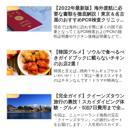
車をする人達かと思います。なので、キ
ルナが目的地というよりかは目的地に行
【2022年最新版】海外渡航に必
海外旅行
くための通過点と捉えてい...
要な書類を徹底解説！東京＆名古
屋のおすすめPCR検査クリニック
も
現在では海外に訪れす際に多くの国で必
要となってくるPCR検査およびPCRの陰
性証明書やワクチン接種証明書などです
が、あまりにもややこしいですよね…泣
この記事では2022年4月時点での最新情
報を交えながら、海外渡航の際に必要な
【韓国グルメ】ソウルで食べるべ
グルメ
書類などを解説し...
きガイドブックに載らないチキン
のお店2選！
韓国と言えば…焼肉？サムギョプサル？
いやいや！！！！実は一番オススメする
のはチキンなんです！ドラマや映画など
で出前するシーンを見たことありません
か？どうやって頼めばいいの？そもそも
ホテルとかに届けてくれるの？そんな方
【完全ガイド】クイーンズタウン
海外旅行
はコチラの記事をご参考く...
旅行の裏技！スカイダイビング体
験・グルメ・5泊7日費用まで全
部紹介
今回は、ニュージーランド南島の宝石
「クイーンズタウン」への旅行レポート
をお届けします。・人生初のスカイダイ
ビング体験談・実際にかかった費用総額