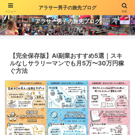
アラサー男子の旅先ブログ
メニュー
検索
投資や副業でちょっとだけ贅沢な生活を気ままに更新
アラサー男子の旅先ブログ
【完全保存版】AI副業おすすめ5選｜スキ
ルなしサラリーマンでも月5万〜30万円稼
ぐ方法
ビジネス