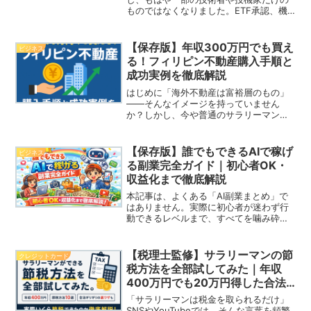
ものではなくなりました。ETF承認、機
関投資家の本格参入、国家レベルでの保
有議論などを背景に、2026年は「暗号資
産が金融資産として定着するかどうか」
【保存版】年収300万円でも買え
ビジネス
を左右する重要な...
る！フィリピン不動産購入手順と
成功実例を徹底解説
はじめに「海外不動産は富裕層のもの」
——そんなイメージを持っていません
か？しかし、今や普通のサラリーマンこ
そ海外不動産を持つべき時代です。特に
おすすめなのがフィリピン。東南アジア
でも圧倒的な経済成長率を誇り、英語が
【保存版】誰でもできるAIで稼げ
ビジネス
公用語で治安も徐々に改善。...
る副業完全ガイド｜初心者OK・
収益化まで徹底解説
本記事は、よくある「AI副業まとめ」で
はありません。実際に初心者が迷わず行
動できるレベルまで、すべてを噛み砕い
て解説します。・どのサイトに登録する
のか・AIに何と指示するのか・失敗する
人はどこで詰まるのかこれらを一切省略
【税理士監修】サラリーマンの節
クレジットカード
せず書いていきます。...
税方法を全部試してみた｜年収
400万円でも20万円得した合法
節税術10選と裏ワザ完全公開
「サラリーマンは税金を取られるだけ」
SNSやYouTubeでは、そんな言葉を頻繁