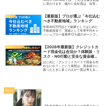
に見かけます。確かに会社員は、自営業
や法人と比較すると使える経費や控除が
少なく、“節税しにくい立場”なのは事実
です。しかし実際には、 制度を正しく理
【最新版】プロが選ぶ「今仕込む
ビジネス
解している人...
べき不動産地域」ランキング
年収400万円ほどで副業としてはじめた
不動産投資で、実績として年率平均キャ
ッシュフロー改善率12％超のポートフォ
リオ構築できた私が、本記事は実データ
と現場の感触を元に、今「仕込む」価値
がある地域を副業不動産のプロ目線で解
【2026年最新版】クレジットカ
クレジットカード
説します。これから不...
ード現金化は合法か？体験談・リ
スク・NG行動と安全な資金確保
の方法を徹底解説
はじめに「クレジットカードで現金を作
れないか？」という発想は、資金繰りに
困ったときに多くの人が一度は考えるテ
ーマです。しかし、いわゆる“現金化業
者”を利用する方法は、ほぼ確実にカード
会社の利用規約に抵触します。本記事で
は、現金化がなぜ問題視...