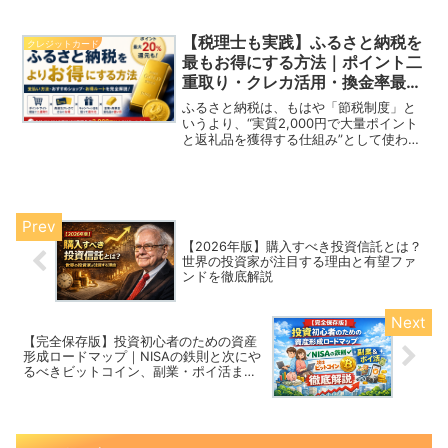
ている人は多いでしょう。しかし、正し
い商品選定と販売ルートを理解すれば、
月3万円は再現性高く達成可能です。本記
【税理士も実践】ふるさと納税を
クレジットカード
事では、2026年にお...
最もお得にする方法｜ポイント二
重取り・クレカ活用・換金率最強
返礼品まで徹底解説
ふるさと納税は、もはや「節税制度」と
いうより、“実質2,000円で大量ポイント
と返礼品を獲得する仕組み”として使われ
ています。特に最近は、 ポイントサイト
経由 高還元クレジットカード キャンペー
ン日 換金率の高い返礼品を組み合わせる
ことで、...
【2026年版】購入すべき投資信託とは？
世界の投資家が注目する理由と有望ファ
ンドを徹底解説
【完全保存版】投資初心者のための資産
形成ロードマップ｜NISAの鉄則と次にや
るべきビットコイン、副業・ポイ活まで
徹底解説