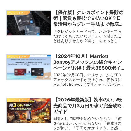
ルスタジオジャパン貸切ナイトの参加方
法について詳しく解説します。準備する
物や参加のメリット、実際に参加した感
【保存版】クレカポイント爆貯め
クレジットカード
想についてもお伝えしま...
術｜家賃も裏技で支払いOK？日
常活用からグレー手法まで徹底解
説！
「クレジットカードって、ただ使ってる
だけじゃもったいない！」そう感じたこ
とはありませんか？実は、ちょっとした
工夫と裏技を活用するだけで、年間10万
ポイント以上も夢ではないんです。この
記事では、以下の内容をたっぷり解説し
【2024年10月】Marriott
クレジットカード
ます。クレジットカード...
Bonvoyアメックスの紹介キャン
ペーンがお得！最大88500ポイ
ントが貰える
2022年02月08日、マリオットからSPG
アメックスカードが廃止され、代わりに
Marriott Bonvoy（マリオットボンヴォ
イ）アメリカン・エキスプレス・カード
が発行されることが発表されました。
Marriott Bonvoy® アメリ...
【2026年最新版】効率のいい転
クレジットカード
売商品で月3万円を稼ぐ完全攻略
ガイド
副業として転売を始めたいものの、「何
を売ればいいかわからない」「在庫リス
クが怖い」「手間がかかりそう」と感じ