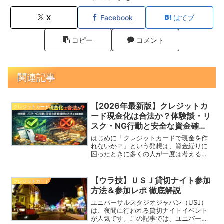
X
Facebook
はてブ
コピー
コメント
関連記事
【2026年最新版】クレジットカ
クレジットカード
ード現金化は合法か？体験談・リ
スク・NG行動と安全な資金確保
の方法を徹底解説
はじめに「クレジットカードで現金を作
れないか？」という発想は、資金繰りに
困ったときに多くの人が一度は考えるテ
ーマです。しかし、いわゆる“現金化業
者”を利用する方法は、ほぼ確実にカード
会社の利用規約に抵触します。本記事で
【ウラ技】ＵＳＪ貸切ナイト参加
クレジットカード
は、現金化がなぜ問題視...
方法＆参加レポ 徹底解説
ユニバーサルスタジオジャパン（USJ）
は、夜間に行われる貸切ナイトイベント
が人気です。この記事では、ユニバーサ