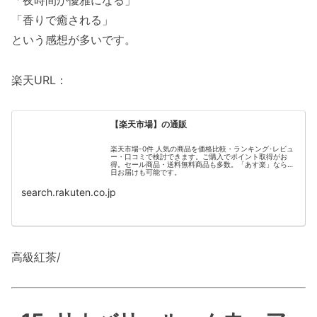
「夜時間が優雅になる」
「香りで癒される」
という感想が多いです。
楽天URL：
【楽天市場】の通販
楽天市場-0件 人気の商品を価格比較・ランキング･レビュ
ー・口コミで検討できます。ご購入でポイント取得がお
得。セール商品・送料無料商品も多数。「あす楽」なら翌
日お届けも可能です。
search.rakuten.co.jp
高級紅茶/