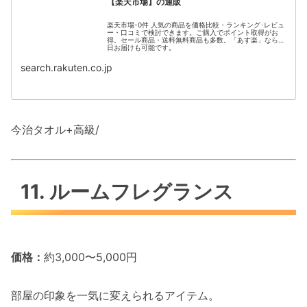
【楽天市場】の通販
楽天市場-0件 人気の商品を価格比較・ランキング･レビュ
ー・口コミで検討できます。ご購入でポイント取得がお
得。セール商品・送料無料商品も多数。「あす楽」なら翌
日お届けも可能です。
search.rakuten.co.jp
今治タオル+高級/
11. ルームフレグランス
価格：
約3,000〜5,000円
部屋の印象を一気に変えられるアイテム。