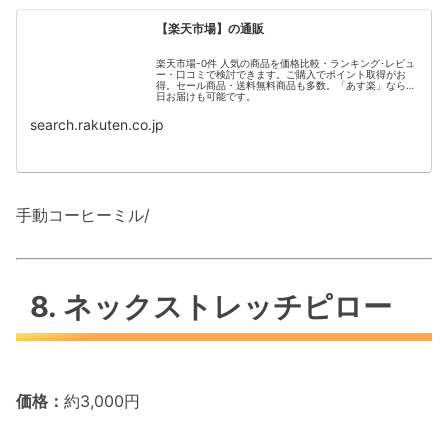
【楽天市場】の通販
楽天市場-0件 人気の商品を価格比較・ランキング･レビュ
ー・口コミで検討できます。ご購入でポイント取得がお
得。セール商品・送料無料商品も多数。「あす楽」なら翌
日お届けも可能です。
search.rakuten.co.jp
手動コーヒーミル/
8. ネックストレッチピロー
価格：
約3,000円