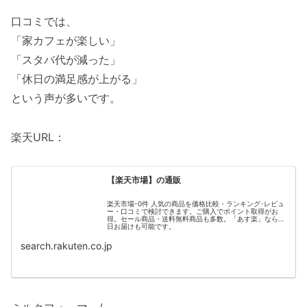
口コミでは、
「家カフェが楽しい」
「スタバ代が減った」
「休日の満足感が上がる」
という声が多いです。
楽天URL：
【楽天市場】の通販
楽天市場-0件 人気の商品を価格比較・ランキング･レビュ
ー・口コミで検討できます。ご購入でポイント取得がお
得。セール商品・送料無料商品も多数。「あす楽」なら翌
日お届けも可能です。
search.rakuten.co.jp