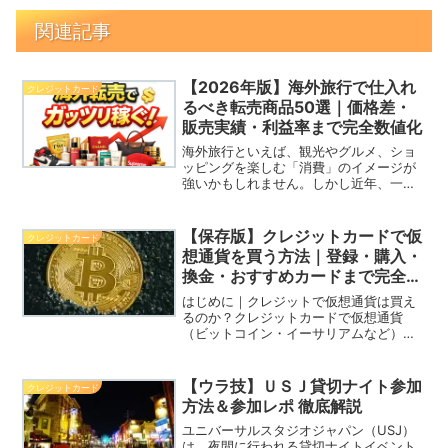
関連記事
【2026年版】海外旅行で仕入れ
クレジットカード
るべき転売商品50選｜価格差・
販売実績・利益率まで完全数値化
海外旅行といえば、観光やグルメ、ショ
ッピングを楽しむ「消費」のイメージが
強いかもしれません。しかし近年、一部
の上級者の間では、その旅行を“利益に変
える行為”として捉える動きが加速してい
ます。つまり、現地で商品を仕入れ、日
【保存版】クレジットカードで仮
クレジットカード
本国内で販売すること...
想通貨を買う方法｜登録・購入・
換金・おすすめカードまで完全ガ
イド
はじめに｜クレジットで仮想通貨は買え
るのか？クレジットカードで仮想通貨
（ビットコイン・イーサリアムなど）を
買う方法は、2025年現在でも限られてい
ますが、特定の取引所やルートを使えば
実現可能です。本記事では、「登録から
【ウラ技】ＵＳＪ貸切ナイト参加
クレジットカード
購入、換金までの具体的...
方法＆参加レポ 徹底解説
ユニバーサルスタジオジャパン（USJ）
は、夜間に行われる貸切ナイトイベント