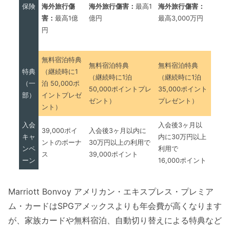
保険
海外旅行傷害：
海外旅行傷
海外旅行傷害：
最高1
最高3,000万円
害：
最高1億
億円
円
無料宿泊特典
無料宿泊特典
無料宿泊特典
特典
（継続時に1
（継続時に1泊
（継続時に1泊
（一
泊 50,000ポ
50,000ポイントプレ
35,000ポイント
部）
イントプレゼ
ゼント）
プレゼント）
ント）
入会
入会後3ヶ月以
39,000ポイ
入会後3ヶ月以内に
キャ
内に30万円以上
ントのボーナ
30万円以上の利用で
ンペ
利用で
ス
39,000ポイント
ーン
16,000ポイント
Marriott Bonvoy アメリカン・エキスプレス・プレミア
ム・カードはSPGアメックスよりも年会費が高くなります
が、
家族カードや無料宿泊、自動切り替えによる特典
など