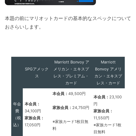
本題の前にマリオットカードの基本的なスペックについて
おさらいします。
Marriott Bonvoy ア
Marriott
SPGアメック
メリカン・エキスプ
Bonvoy アメリ
ス
レス・プレミアム・
カン・エキスプ
カード
レス・カード
本会員：
49,500円
本会員：
23,100
年会
本会員：
円
家族会員：
24,750円
費
34,100円
家族会員：
（税
家族会員：
11,550円
※家族カード1枚目無
込）
17,050円
※家族カード1枚
料
目無料