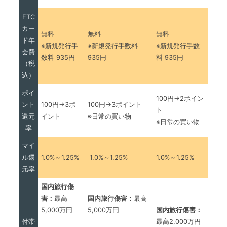
ETC
カー
無料
無料
無料
ド年
※新規発行手
※新規発行手数料
※新規発行手数
会費
数料 935円
935円
料 935円
（税
込）
ポイ
100円→2ポイン
ント
100円→3ポ
100円→3ポイント
ト
還元
イント
※日常の買い物
※日常の買い物
率
マイ
ル還
1.0%～1.25%
1.0%～1.25%
1.0%～1.25%
元率
国内旅行傷
害：
最高
国内旅行傷害：
最高
5,000万円
5,000万円
国内旅行傷害：
付帯
最高2,000万円