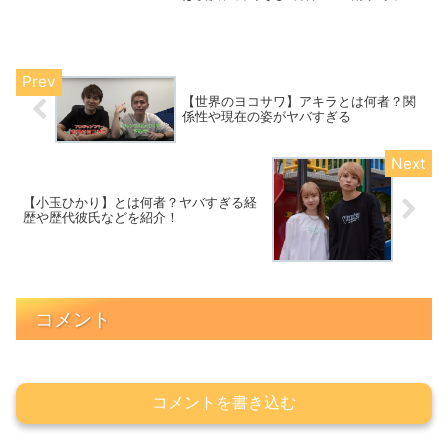
街」南京町は元町商店街の南に位置し、
神戸市内の中央区の栄町通と元町通にま
たがってあります。中華料理や本場の中
国料理店など、中華系の商...
【世界のヨコサワ】アキラとは何者？関
係性や現在の姿がヤバすぎる
【小玉ひかり】とは何者？ヤバすぎる経
歴や歴代彼氏などを紹介！
コメント
コメントを書き込む