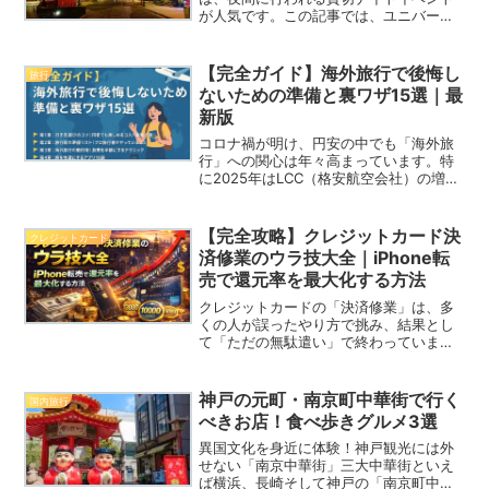
が人気です。この記事では、ユニバーサ
ルスタジオジャパン貸切ナイトの参加方
法について詳しく解説します。準備する
物や参加のメリット、実際に参加した感
【完全ガイド】海外旅行で後悔し
旅行
想についてもお伝えしま...
ないための準備と裏ワザ15選｜最
新版
コロナ禍が明け、円安の中でも「海外旅
行」への関心は年々高まっています。特
に2025年はLCC（格安航空会社）の増便
や、デジタルノマド向けのビザ制度が整
備されたことで、安く・長く・自由に海
外を旅する人が急増中です。この記事で
【完全攻略】クレジットカード決
クレジットカード
は、海外旅行を20...
済修業のウラ技大全｜iPhone転
売で還元率を最大化する方法
クレジットカードの「決済修業」は、多
くの人が誤ったやり方で挑み、結果とし
て「ただの無駄遣い」で終わっていま
す。しかし実際には、やり方さえ知って
いれば、現金をほとんど減らさず、場合
によっては実質利益率100％を超える形で
神戸の元町・南京町中華街で行く
国内旅行
条件達成することも可能...
べきお店！食べ歩きグルメ3選
異国文化を身近に体験！神戸観光には外
せない「南京中華街」三大中華街といえ
ば横浜、長崎そして神戸の「南京町中華