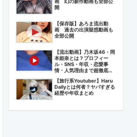
画 幻の新作動画も全部公
開
【保存版】あろま流出動
画 過去の出演疑惑動画も
全部公開
【流出動画】乃木坂46・岡
本姫奈とは？プロフィー
ル・SNS・年収・恋愛事
情・人気理由まで超徹底解
説
【旅行系Youtuber】Haru
Dailyとは何者？ヤバすぎる
経歴や年収まとめ