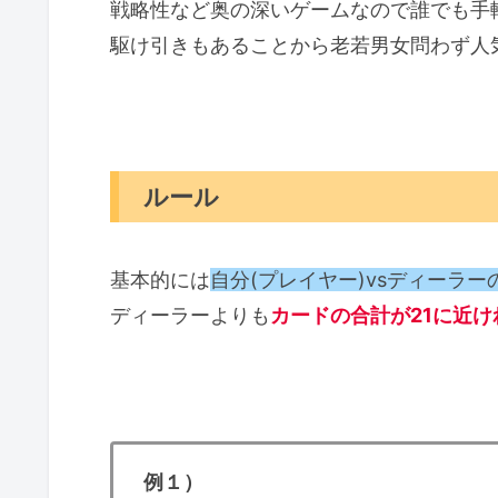
戦略性など奥の深いゲームなので誰でも手
駆け引きもあることから老若男女問わず人
ルール
基本的には
自分(プレイヤー)vsディーラ
ディーラーよりも
カードの合計が21に近け
例１）