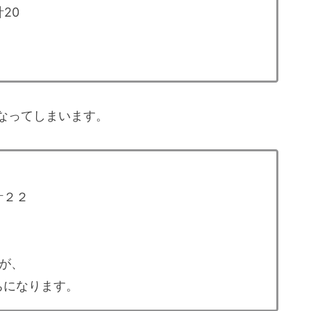
20
）
なってしまいます。
計２２
が、
ちになります。